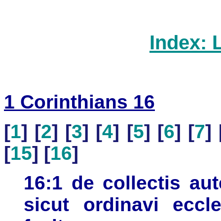
Index: 
1 Corinthians 16
[
1
] [
2
] [
3
] [
4
] [
5
] [
6
] [
7
] 
[
15
] [
16
]
16:1 de collectis au
sicut ordinavi eccl