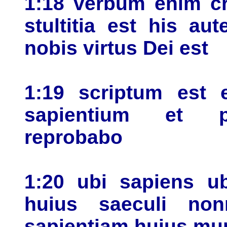
1:18 verbum enim cr
stultitia est his au
nobis virtus Dei est
1:19 scriptum est 
sapientium et p
reprobabo
1:20 ubi sapiens ub
huius saeculi non
sapientiam huius mu