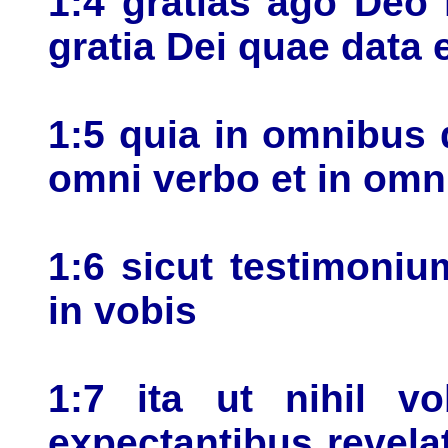
1:4 gratias ago Deo
gratia Dei quae data 
1:5 quia in omnibus di
omni verbo et in omni
1:6 sicut testimoniu
in vobis
1:7 ita ut nihil vo
expectantibus revela