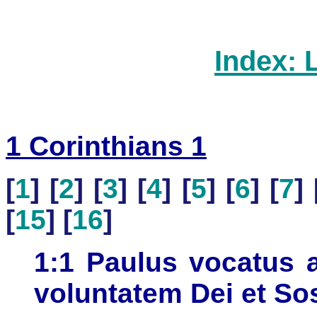
Index: 
1 Corinthians 1
[
1
] [
2
] [
3
] [
4
] [
5
] [
6
] [
7
] 
[
15
] [
16
]
1:1 Paulus vocatus a
voluntatem Dei et So