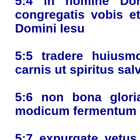
5:4 in nomine Domi
congregatis vobis e
Domini Iesu
5:5 tradere huiusmo
carnis ut spiritus sal
5:6 non bona gloria
modicum fermentum 
5:7 expurgate vetus