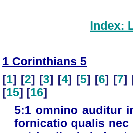
Index: 
1 Corinthians 5
[
1
] [
2
] [
3
] [
4
] [
5
] [
6
] [
7
] 
[
15
] [
16
]
5:1 omnino auditur in
fornicatio qualis nec