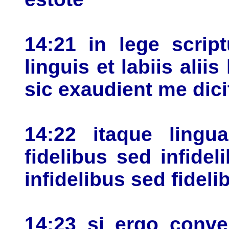
14:21 in lege scrip
linguis et labiis alii
sic exaudient me dic
14:22 itaque ling
fidelibus sed infide
infidelibus sed fideli
14:23 si ergo conve