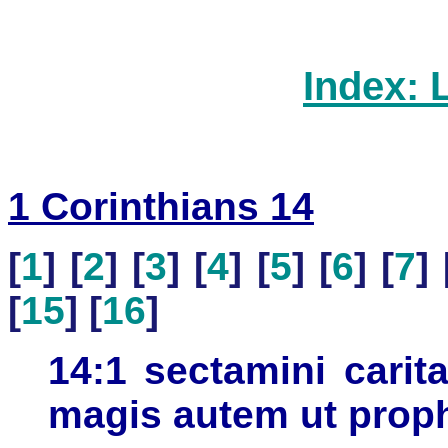
Index: 
1 Corinthians 14
[
1
] [
2
] [
3
] [
4
] [
5
] [
6
] [
7
] 
[
15
] [
16
]
14:1 sectamini carit
magis autem ut proph