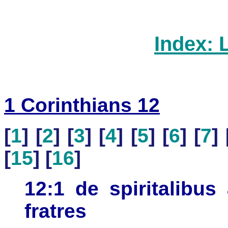
Index: 
1 Corinthians 12
[
1
] [
2
] [
3
] [
4
] [
5
] [
6
] [
7
] 
[
15
] [
16
]
12:1 de spiritalibu
fratres