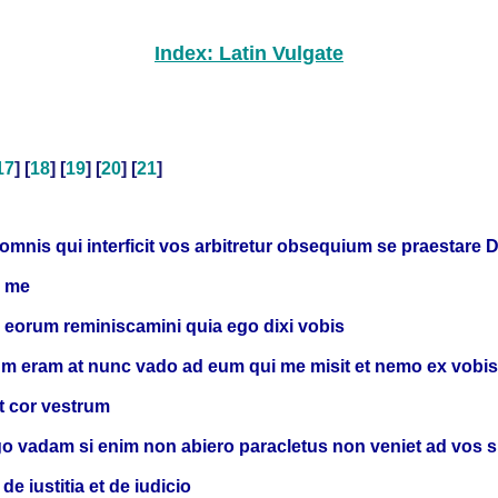
Index: Latin Vulgate
17
] [
18
] [
19
] [
20
] [
21
]
omnis qui interficit vos arbitretur obsequium se praestare 
e me
 eorum reminiscamini quia ego dixi vobis
cum eram at nunc vado ad eum qui me misit et nemo ex vobis
it cor vestrum
ego vadam si enim non abiero paracletus non veniet ad vos 
e iustitia et de iudicio