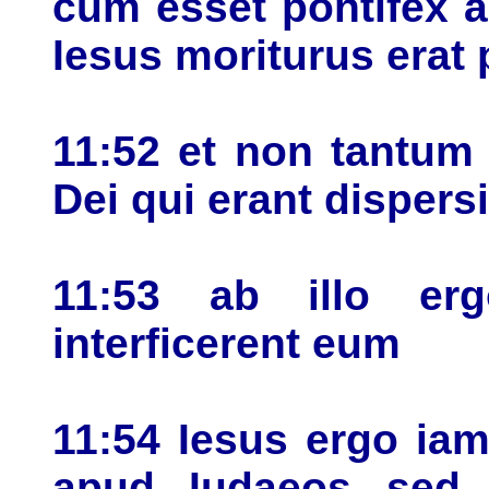
cum esset pontifex an
Iesus moriturus erat 
11:52 et non tantum 
Dei qui erant disper
11:53 ab illo erg
interficerent eum
11:54 Iesus ergo ia
apud Iudaeos sed a