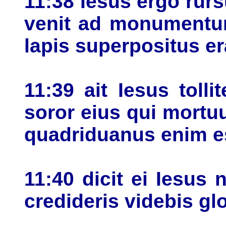
11:38 Iesus ergo rur
venit ad monumentum
lapis superpositus er
11:39 ait Iesus tolli
soror eius qui mortu
quadriduanus enim e
11:40 dicit ei Iesus 
credideris videbis gl