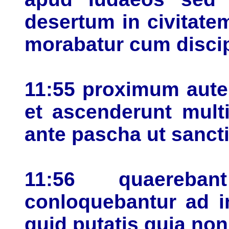
desertum in civitatem
morabatur cum discip
11:55 proximum aute
et ascenderunt mult
ante pascha ut sancti
11:56 quaereb
conloquebantur ad i
quid putatis quia no