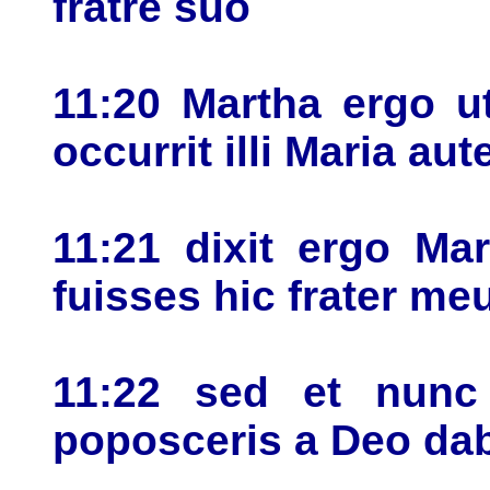
fratre suo
11:20 Martha ergo ut
occurrit illi Maria a
11:21 dixit ergo Ma
fuisses hic frater me
11:22 sed et nunc
poposceris a Deo dab