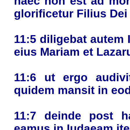
haec non est ad mor
glorificetur Filius De
11:5 diligebat autem
eius Mariam et Laza
11:6 ut ergo audivi
quidem mansit in eo
11:7 deinde post ha
eamus in Iudaeam it