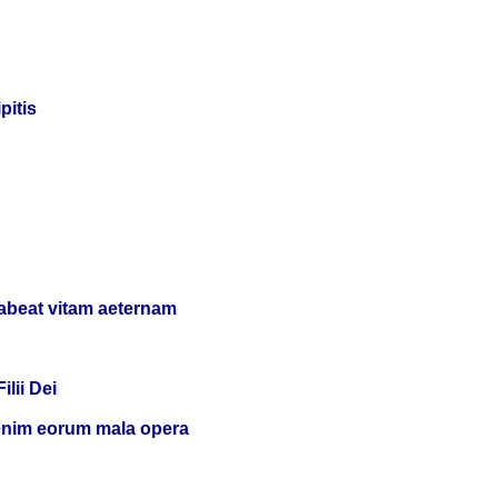
pitis
habeat vitam aeternam
lii Dei
 enim eorum mala opera