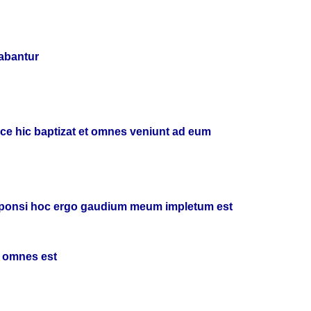
zabantur
ecce hic baptizat et omnes veniunt ad eum
 sponsi hoc ergo gaudium meum impletum est
ra omnes est