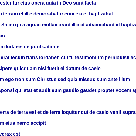
festentur eius opera quia in Deo sunt facta
m terram et illic demorabatur cum eis et baptizabat
Salim quia aquae multae erant illic et adveniebant et bapti
es
um Iudaeis de purificatione
i erat tecum trans Iordanen cui tu testimonium perhibuisti 
ipere quicquam nisi fuerit ei datum de caelo
rim ego non sum Christus sed quia missus sum ante illum
ponsi qui stat et audit eum gaudio gaudet propter vocem
rra de terra est et de terra loquitur qui de caelo venit sup
ium eius nemo accipit
verax est