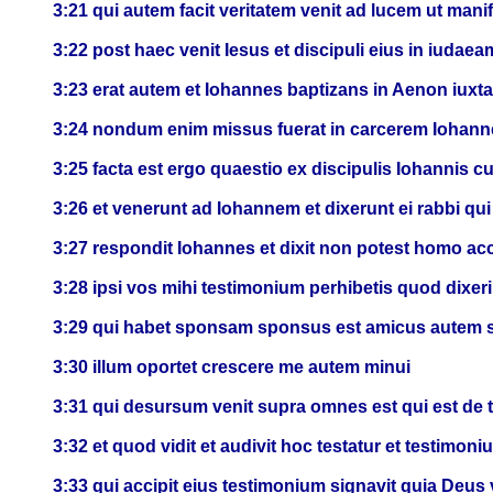
3:21 qui autem facit veritatem venit ad lucem ut mani
3:22 post haec venit Iesus et discipuli eius in iudaea
3:23 erat autem et Iohannes baptizans in Aenon iuxta 
3:24 nondum enim missus fuerat in carcerem Iohann
3:25 facta est ergo quaestio ex discipulis Iohannis c
3:26 et venerunt ad Iohannem et dixerunt ei rabbi qu
3:27 respondit Iohannes et dixit non potest homo acc
3:28 ipsi vos mihi testimonium perhibetis quod dixe
3:29 qui habet sponsam sponsus est amicus autem s
3:30 illum oportet crescere me autem minui
3:31 qui desursum venit supra omnes est qui est de te
3:32 et quod vidit et audivit hoc testatur et testimon
3:33 qui accipit eius testimonium signavit quia Deus 