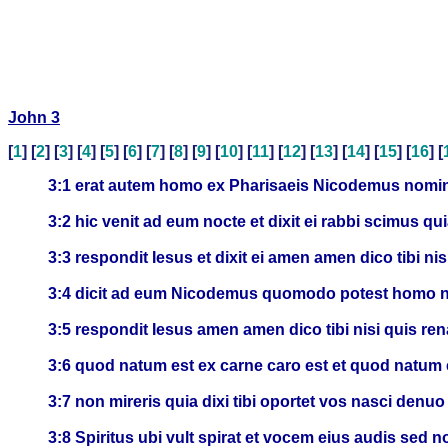
John 3
[
1
] [
2
] [
3
] [
4
] [
5
] [
6
] [
7
] [
8
] [
9
] [
10
] [
11
] [
12
] [
13
] [
14
] [
15
] [
16
] [
3:1 erat autem homo ex Pharisaeis Nicodemus nomi
3:2 hic venit ad eum nocte et dixit ei rabbi scimus q
3:3 respondit Iesus et dixit ei amen amen dico tibi n
3:4 dicit ad eum Nicodemus quomodo potest homo nasc
3:5 respondit Iesus amen amen dico tibi nisi quis rena
3:6 quod natum est ex carne caro est et quod natum es
3:7 non mireris quia dixi tibi oportet vos nasci denuo
3:8 Spiritus ubi vult spirat et vocem eius audis sed n