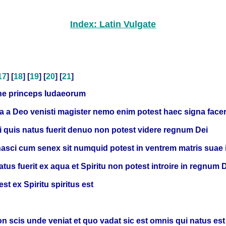
Index: Latin Vulgate
17
] [
18
] [
19
] [
20
] [
21
]
ne princeps Iudaeorum
uia a Deo venisti magister nemo enim potest haec signa facer
isi quis natus fuerit denuo non potest videre regnum Dei
i cum senex sit numquid potest in ventrem matris suae ite
tus fuerit ex aqua et Spiritu non potest introire in regnum 
t ex Spiritu spiritus est
on scis unde veniat et quo vadat sic est omnis qui natus est