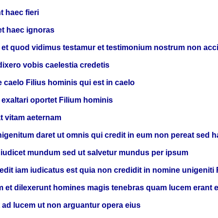
 haec fieri
 et haec ignoras
 et quod vidimus testamur et testimonium nostrum non acci
dixero vobis caelestia credetis
 caelo Filius hominis qui est in caelo
 exaltari oportet Filium hominis
at vitam aeternam
igenitum daret ut omnis qui credit in eum non pereat sed 
 iudicet mundum sed ut salvetur mundus per ipsum
dit iam iudicatus est quia non credidit in nomine unigeniti Fi
um et dilexerunt homines magis tenebras quam lucem erant
t ad lucem ut non arguantur opera eius