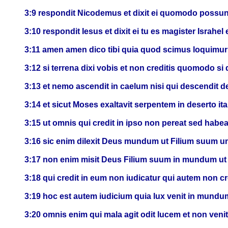
3:9 respondit Nicodemus et dixit ei quomodo possunt
3:10 respondit Iesus et dixit ei tu es magister Israhel
3:11 amen amen dico tibi quia quod scimus loquimur
3:12 si terrena dixi vobis et non creditis quomodo si 
3:13 et nemo ascendit in caelum nisi qui descendit de
3:14 et sicut Moses exaltavit serpentem in deserto ita
3:15 ut omnis qui credit in ipso non pereat sed habe
3:16 sic enim dilexit Deus mundum ut Filium suum un
3:17 non enim misit Deus Filium suum in mundum ut
3:18 qui credit in eum non iudicatur qui autem non cre
3:19 hoc est autem iudicium quia lux venit in mund
3:20 omnis enim qui mala agit odit lucem et non veni