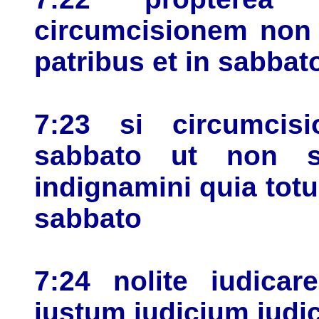
circumcisionem non 
patribus et in sabba
7:23 si circumcis
sabbato ut non s
indignamini quia to
sabbato
7:24 nolite iudica
iustum iudicium iudi