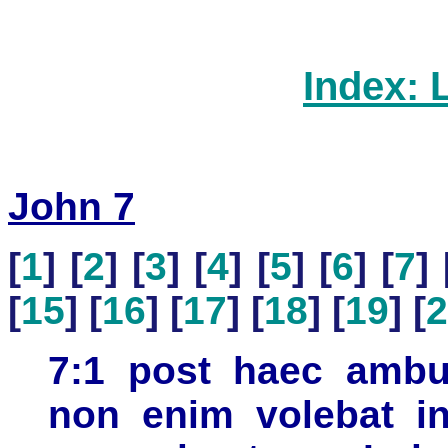
Index: 
John 7
[
1
] [
2
] [
3
] [
4
] [
5
] [
6
] [
7
] 
[
15
] [
16
] [
17
] [
18
] [
19
] [
2
7:1 post haec ambul
non enim volebat i