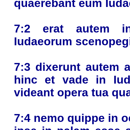
quaerebant eum Iudae
7:2 erat autem i
Iudaeorum scenopeg
7:3 dixerunt autem a
hinc et vade in Iud
videant opera tua qua
7:4 nemo quippe in oc