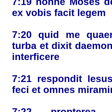
7:19 nonne Moses de
ex vobis facit legem
7:20 quid me quaeri
turba et dixit daemo
interficere
7:21 respondit Iesu
feci et omnes mirami
7:22 propterea