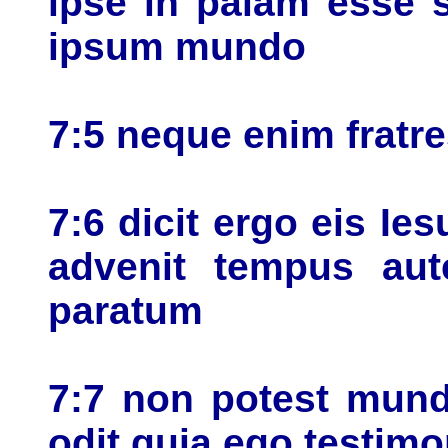
ipse in palam esse s
ipsum mundo
7:5 neque enim fratr
7:6 dicit ergo eis 
advenit tempus au
paratum
7:7 non potest mun
odit quia ego testimo