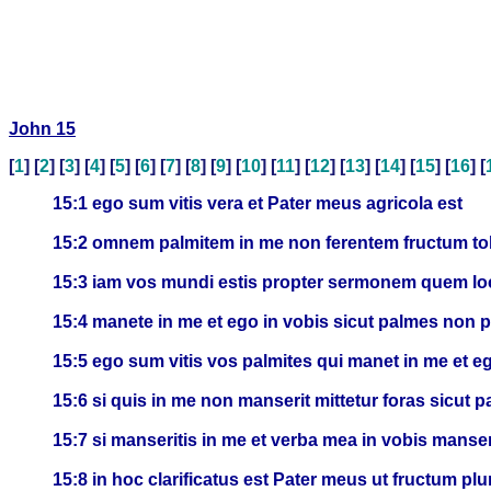
John 15
[
1
] [
2
] [
3
] [
4
] [
5
] [
6
] [
7
] [
8
] [
9
] [
10
] [
11
] [
12
] [
13
] [
14
] [
15
] [
16
] [
15:1 ego sum vitis vera et Pater meus agricola est
15:2 omnem palmitem in me non ferentem fructum toll
15:3 iam vos mundi estis propter sermonem quem l
15:4 manete in me et ego in vobis sicut palmes non po
15:5 ego sum vitis vos palmites qui manet in me et eg
15:6 si quis in me non manserit mittetur foras sicut pa
15:7 si manseritis in me et verba mea in vobis manser
15:8 in hoc clarificatus est Pater meus ut fructum plu