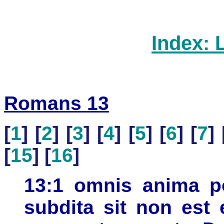
Index: 
Romans 13
[
1
] [
2
] [
3
] [
4
] [
5
] [
6
] [
7
] 
[
15
] [
16
]
13:1 omnis anima po
subdita sit non est