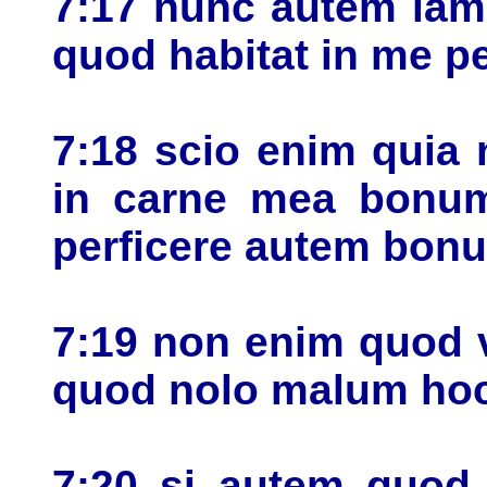
7:17 nunc autem iam
quod habitat in me 
7:18 scio enim quia 
in carne mea bonum
perficere autem bon
7:19 non enim quod 
quod nolo malum ho
7:20 si autem quod 