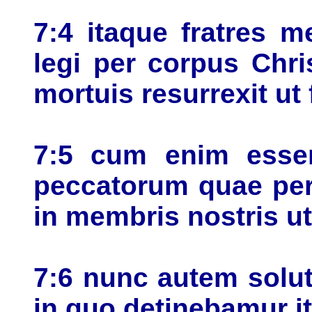
7:4 itaque fratres me
legi per corpus Chris
mortuis resurrexit ut
7:5 cum enim esse
peccatorum quae per
in membris nostris ut 
7:6 nunc autem solu
in quo detinebamur it