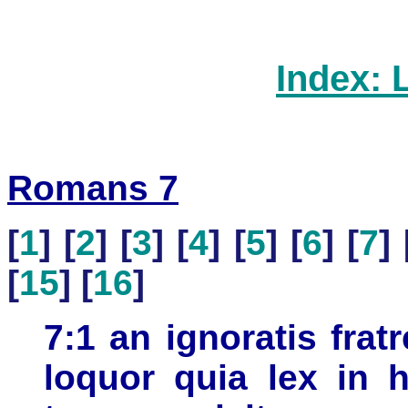
Index: 
Romans 7
[
1
] [
2
] [
3
] [
4
] [
5
] [
6
] [
7
] 
[
15
] [
16
]
7:1 an ignoratis fra
loquor quia lex in 