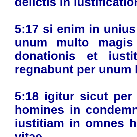
delictis in iustificat
5:17 si enim in unius
unum multo magis 
donationis et iusti
regnabunt per unum 
5:18 igitur sicut pe
homines in condemna
iustitiam in omnes h
vitae