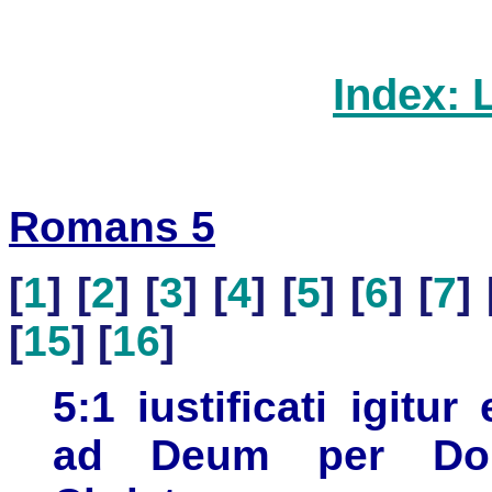
Index: 
Romans 5
[
1
] [
2
] [
3
] [
4
] [
5
] [
6
] [
7
] 
[
15
] [
16
]
5:1 iustificati igit
ad Deum per Do