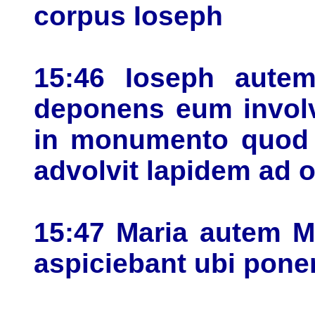
corpus Ioseph
15:46 Ioseph aute
deponens eum involv
in monumento quod e
advolvit lapidem ad
15:47 Maria autem M
aspiciebant ubi pone