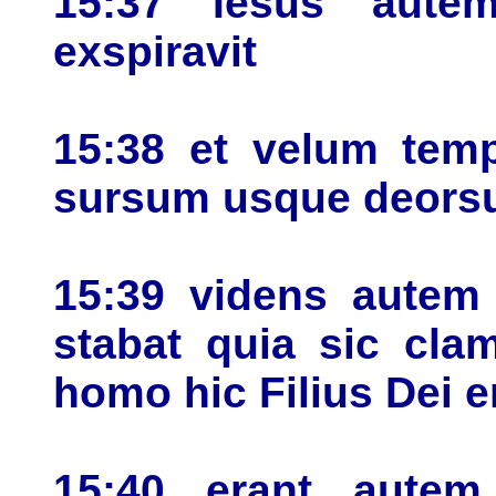
15:37 Iesus aut
exspiravit
15:38 et velum temp
sursum usque deor
15:39 videns autem 
stabat quia sic cla
homo hic Filius Dei e
15:40 erant autem