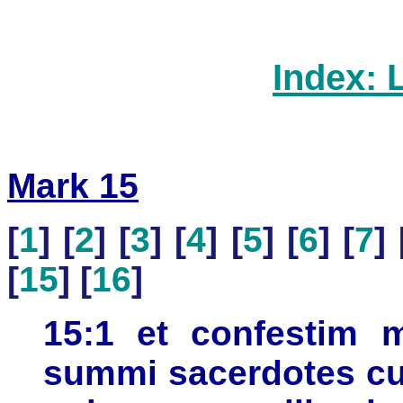
Index: 
Mark 15
[
1
] [
2
] [
3
] [
4
] [
5
] [
6
] [
7
] 
[
15
] [
16
]
15:1 et confestim m
summi sacerdotes cum