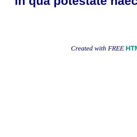
in qua potestate hae
Created with FREE
HT