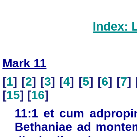
Index: 
Mark 11
[
1
] [
2
] [
3
] [
4
] [
5
] [
6
] [
7
] 
[
15
] [
16
]
11:1 et cum adpropi
Bethaniae ad montem