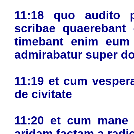
11:18 quo audito p
scribae quaerebant
timebant enim eum 
admirabatur super do
11:19 et cum vespera
de civitate
11:20 et cum mane t
aridam factam a radi