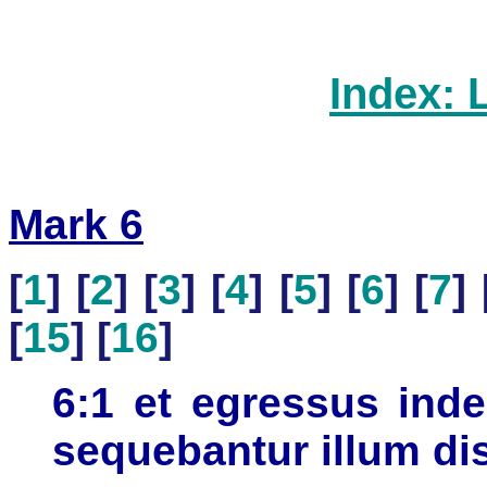
Index: 
Mark 6
[
1
] [
2
] [
3
] [
4
] [
5
] [
6
] [
7
] 
[
15
] [
16
]
6:1 et egressus inde
sequebantur illum dis