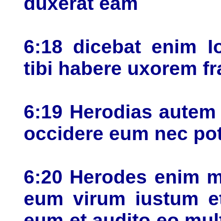
duxerat eam
6:18 dicebat enim I
tibi habere uxorem fra
6:19 Herodias autem i
occidere eum nec pot
6:20 Herodes enim m
eum virum iustum et
eum et audito eo mult