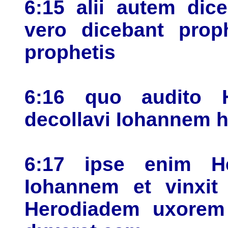
6:15 alii autem dice
vero dicebant prop
prophetis
6:16 quo audito 
decollavi Iohannem hi
6:17 ipse enim He
Iohannem et vinxit
Herodiadem uxorem P