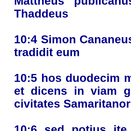
Mattheus publicanu
Thaddeus
10:4 Simon Cananeus 
tradidit eum
10:5 hos duodecim mi
et dicens in viam g
civitates Samaritanor
10:6 sed potius ite