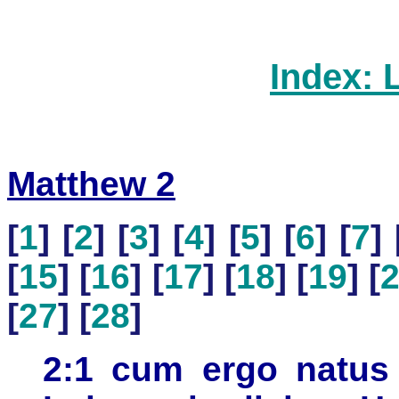
Index: 
Matthew 2
[
1
] [
2
] [
3
] [
4
] [
5
] [
6
] [
7
] 
[
15
] [
16
] [
17
] [
18
] [
19
] [
[
27
] [
28
]
2:1 cum ergo natus 