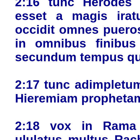
2:16 tunc Herodes 
esset a magis irat
occidit omnes pueros
in omnibus finibus
secundum tempus quo
2:17 tunc adimpletu
Hieremiam propheta
2:18 vox in Rama 
ululatus multus Rach