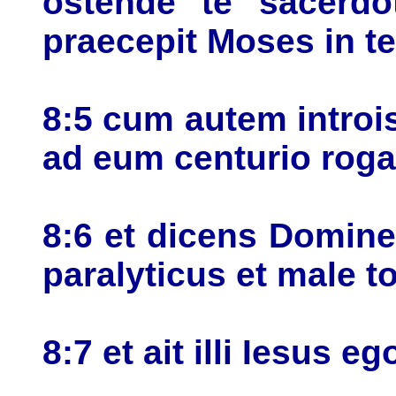
ostende te sacerdo
praecepit Moses in te
8:5 cum autem intro
ad eum centurio rog
8:6 et dicens Domin
paralyticus et male t
8:7 et ait illi Iesus 