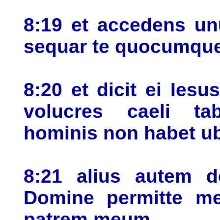
8:19 et accedens unu
sequar te quocumque
8:20 et dicit ei Ies
volucres caeli ta
hominis non habet ub
8:21 alius autem de
Domine permitte me
patrem meum