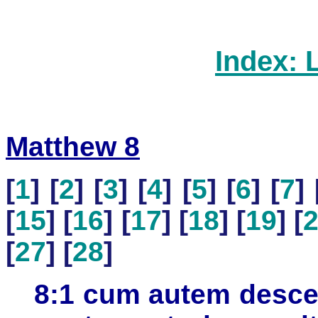
Index: 
Matthew 8
[
1
] [
2
] [
3
] [
4
] [
5
] [
6
] [
7
] 
[
15
] [
16
] [
17
] [
18
] [
19
] [
[
27
] [
28
]
8:1 cum autem desce