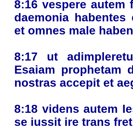
8:16 vespere autem f
daemonia habentes e
et omnes male habent
8:17 ut adimpleret
Esaiam prophetam di
nostras accepit et ae
8:18 videns autem I
se iussit ire trans fr