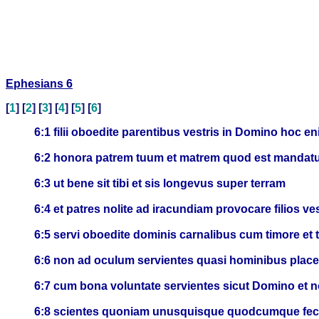
Ephesians 6
[
1
] [
2
] [
3
] [
4
] [
5
] [
6
]
6:1 filii oboedite parentibus vestris in Domino hoc e
6:2 honora patrem tuum et matrem quod est mandat
6:3 ut bene sit tibi et sis longevus super terram
6:4 et patres nolite ad iracundiam provocare filios ve
6:5 servi oboedite dominis carnalibus cum timore et tr
6:6 non ad oculum servientes quasi hominibus placen
6:7 cum bona voluntate servientes sicut Domino et 
6:8 scientes quoniam unusquisque quodcumque fecer