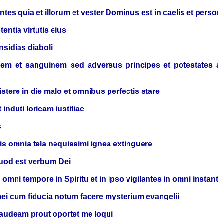
ientes quia et illorum et vester Dominus est in caelis et p
entia virtutis eius
nsidias diaboli
rnem et sanguinem sed adversus principes et potestates
istere in die malo et omnibus perfectis stare
 induti loricam iustitiae
s
is omnia tela nequissimi ignea extinguere
quod est verbum Dei
ni tempore in Spiritu et in ipso vigilantes in omni instan
 mei cum fiducia notum facere mysterium evangelii
o audeam prout oportet me loqui