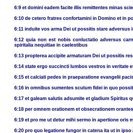
6:9 et domini eadem facite illis remittentes minas sc
6:10 de cetero fratres confortamini in Domino et in pot
6:11 induite vos arma Dei ut possitis stare adversus i
6:12 quia non est nobis conluctatio adversus ca
spiritalia nequitiae in caelestibus
6:13 propterea accipite armaturam Dei ut possitis res
6:14 state ergo succincti lumbos vestros in veritate et
6:15 et calciati pedes in praeparatione evangelii paci
6:16 in omnibus sumentes scutum fidei in quo possit
6:17 et galeam salutis adsumite et gladium Spiritus 
6:18 per omnem orationem et obsecrationem orantes om
6:19 et pro me ut detur mihi sermo in apertione oris
6:20 pro quo legatione fungor in catena ita ut in ips