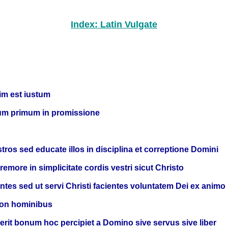
Index: Latin Vulgate
nim est iustum
um primum in promissione
stros sed educate illos in disciplina et correptione Domini
emore in simplicitate cordis vestri sicut Christo
tes sed ut servi Christi facientes voluntatem Dei ex animo
non hominibus
it bonum hoc percipiet a Domino sive servus sive liber