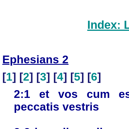
Index: 
Ephesians 2
[
1
] [
2
] [
3
] [
4
] [
5
] [
6
]
2:1 et vos cum ess
peccatis vestris