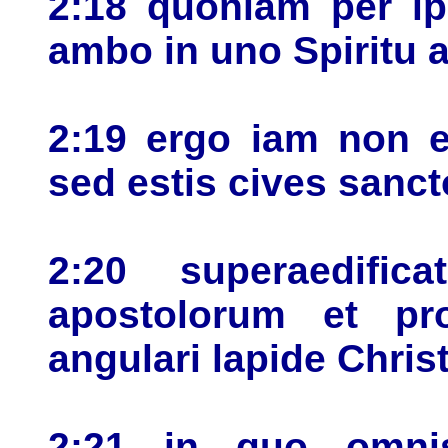
2:18 quoniam per 
ambo in uno Spiritu 
2:19 ergo iam non e
sed estis cives sanc
2:20 superaedific
apostolorum et p
angulari lapide Chris
2:21 in quo omnis 