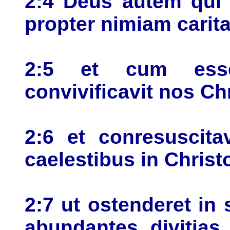
2:4 Deus autem qui 
propter nimiam carit
2:5 et cum esse
convivificavit nos Chr
2:6 et conresuscita
caelestibus in Christ
2:7 ut ostenderet in
abundantes divitias