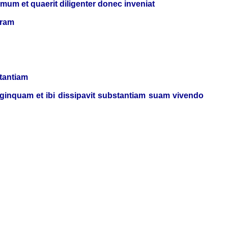
um et quaerit diligenter donec inveniat
eram
stantiam
nginquam et ibi dissipavit substantiam suam vivendo