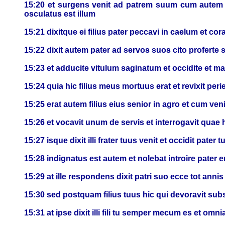
15:20 et surgens venit ad patrem suum cum autem ad
osculatus est illum
15:21 dixitque ei filius pater peccavi in caelum et co
15:22 dixit autem pater ad servos suos cito proferte
15:23 et adducite vitulum saginatum et occidite et
15:24 quia hic filius meus mortuus erat et revixit peri
15:25 erat autem filius eius senior in agro et cum v
15:26 et vocavit unum de servis et interrogavit quae
15:27 isque dixit illi frater tuus venit et occidit pate
15:28 indignatus est autem et nolebat introire pater e
15:29 at ille respondens dixit patri suo ecce tot a
15:30 sed postquam filius tuus hic qui devoravit sub
15:31 at ipse dixit illi fili tu semper mecum es et omn