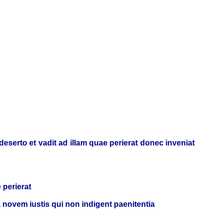
eserto et vadit ad illam quae perierat donec inveniat
 perierat
novem iustis qui non indigent paenitentia