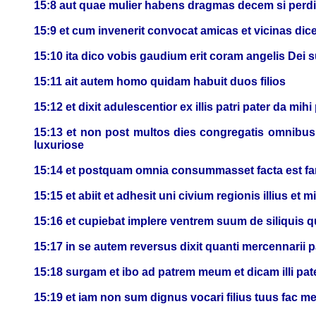
15:8 aut quae mulier habens dragmas decem si perdi
15:9 et cum invenerit convocat amicas et vicinas d
15:10 ita dico vobis gaudium erit coram angelis Dei
15:11 ait autem homo quidam habuit duos filios
15:12 et dixit adulescentior ex illis patri pater da mi
15:13 et non post multos dies congregatis omnibus 
luxuriose
15:14 et postquam omnia consummasset facta est fames
15:15 et abiit et adhesit uni civium regionis illius et 
15:16 et cupiebat implere ventrem suum de siliquis 
15:17 in se autem reversus dixit quanti mercennarii
15:18 surgam et ibo ad patrem meum et dicam illi pat
15:19 et iam non sum dignus vocari filius tuus fac m