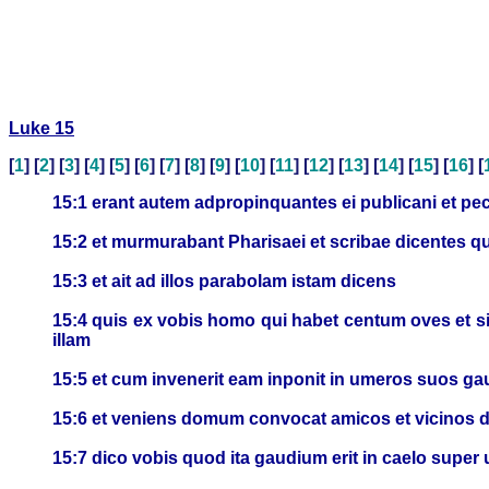
Luke 15
[
1
] [
2
] [
3
] [
4
] [
5
] [
6
] [
7
] [
8
] [
9
] [
10
] [
11
] [
12
] [
13
] [
14
] [
15
] [
16
] [
15:1 erant autem adpropinquantes ei publicani et pec
15:2 et murmurabant Pharisaei et scribae dicentes qui
15:3 et ait ad illos parabolam istam dicens
15:4 quis ex vobis homo qui habet centum oves et si 
illam
15:5 et cum invenerit eam inponit in umeros suos g
15:6 et veniens domum convocat amicos et vicinos di
15:7 dico vobis quod ita gaudium erit in caelo supe