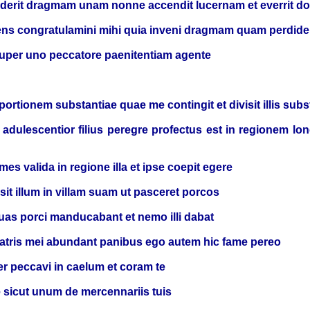
derit dragmam unam nonne accendit lucernam et everrit dom
icens congratulamini mihi quia inveni dragmam quam perdid
 super uno peccatore paenitentiam agente
hi portionem substantiae quae me contingit et divisit illis sub
adulescentior filius peregre profectus est in regionem lo
 valida in regione illa et ipse coepit egere
misit illum in villam suam ut pasceret porcos
quas porci manducabant et nemo illi dabat
 patris mei abundant panibus ego autem hic fame pereo
er peccavi in caelum et coram te
e sicut unum de mercennariis tuis