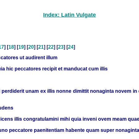
Index: Latin Vulgate
17
] [
18
] [
19
] [
20
] [
21
] [
22
] [
23
] [
24
]
catores ut audirent illum
a hic peccatores recipit et manducat cum illis
perdiderit unam ex illis nonne dimittit nonaginta novem in d
audens
cens illis congratulamini mihi quia inveni ovem meam quae
r uno peccatore paenitentiam habente quam super nonaginta 