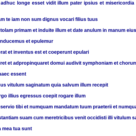
huc longe esset vidit illum pater ipsius et misericordia 
ram te iam non sum dignus vocari filius tuus
 stolam primam et induite illum et date anulum in manum eiu
 manducemus et epulemur
erat et inventus est et coeperunt epulari
eniret et adpropinquaret domui audivit symphoniam et choru
 haec essent
r tuus vitulum saginatum quia salvum illum recepit
rgo illius egressus coepit rogare illum
nnis servio tibi et numquam mandatum tuum praeterii et numq
stantiam suam cum meretricibus venit occidisti illi vitulum 
ia mea tua sunt