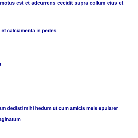
motus est et adcurrens cecidit supra collum eius et
s et calciamenta in pedes
m
uam dedisti mihi hedum ut cum amicis meis epularer
saginatum