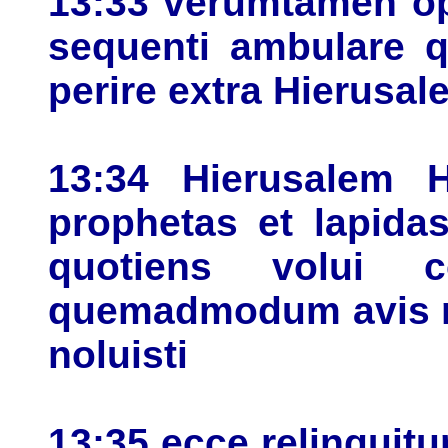
13:33 verumtamen op
sequenti ambulare q
perire extra Hierusal
13:34 Hierusalem H
prophetas et lapida
quotiens volui c
quemadmodum avis n
noluisti
13:35 ecce relinquit