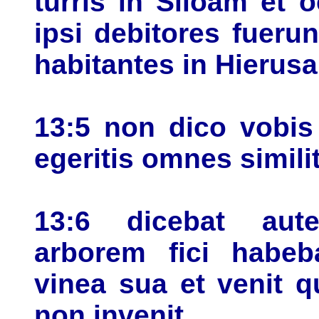
turris in Siloam et o
ipsi debitores fuer
habitantes in Hierus
13:5 non dico vobis
egeritis omnes similit
13:6 dicebat aut
arborem fici habeb
vinea sua et venit q
non invenit