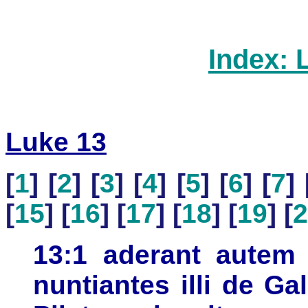
Index: 
Luke 13
[
1
] [
2
] [
3
] [
4
] [
5
] [
6
] [
7
] 
[
15
] [
16
] [
17
] [
18
] [
19
] [
2
13:1 aderant autem
nuntiantes illi de G