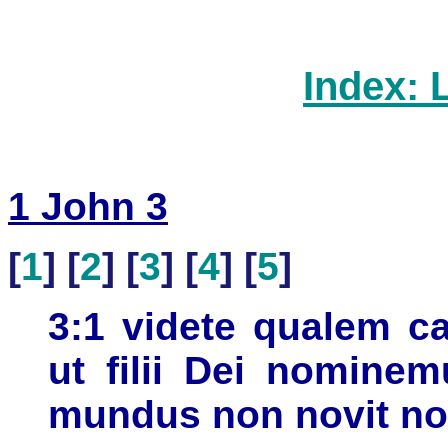
Index: 
1 John 3
[
1
] [
2
] [
3
] [
4
] [
5
]
3:1 videte qualem ca
ut filii Dei nomine
mundus non novit no