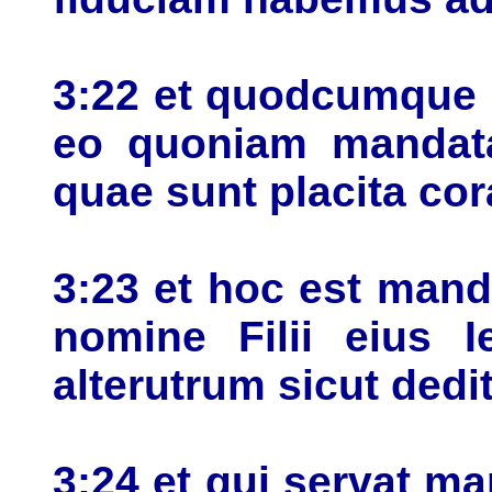
3:22 et quodcumque 
eo quoniam mandata
quae sunt placita co
3:23 et hoc est man
nomine Filii eius I
alterutrum sicut ded
3:24 et qui servat ma