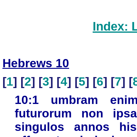
Index: 
Hebrews 10
[
1
] [
2
] [
3
] [
4
] [
5
] [
6
] [
7
] [
10:1 umbram eni
futurorum non ips
singulos annos his