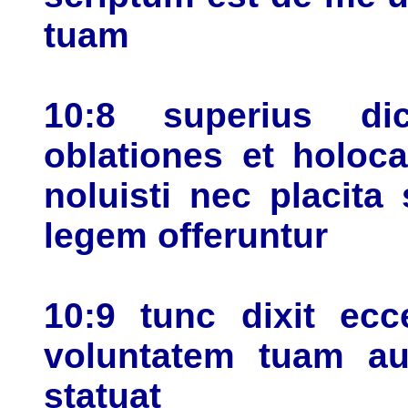
tuam
10:8 superius di
oblationes et holoc
noluisti nec placit
legem offeruntur
10:9 tunc dixit ec
voluntatem tuam au
statuat