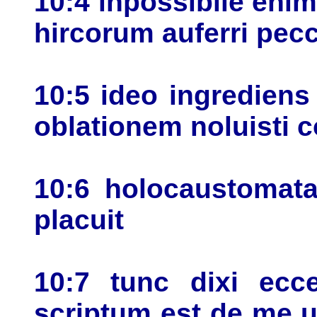
10:4 inpossibile eni
hircorum auferri pec
10:5 ideo ingredien
oblationem noluisti 
10:6 holocaustomata
placuit
10:7 tunc dixi ecce
scriptum est de me 