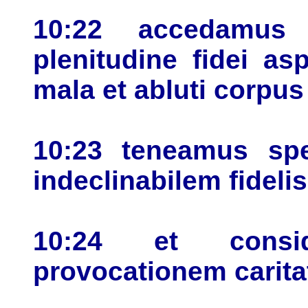
10:22 accedamu
plenitudine fidei as
mala et abluti corpu
10:23 teneamus spe
indeclinabilem fideli
10:24 et consi
provocationem carit