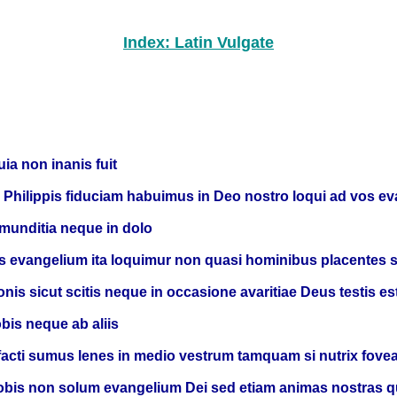
Index: Latin Vulgate
uia non inanis fuit
 in Philippis fiduciam habuimus in Deo nostro loqui ad vos ev
nmunditia neque in dolo
is evangelium ita loquimur non quasi hominibus placentes 
is sicut scitis neque in occasione avaritiae Deus testis es
bis neque ab aliis
facti sumus lenes in medio vestrum tamquam si nutrix foveat
obis non solum evangelium Dei sed etiam animas nostras qu