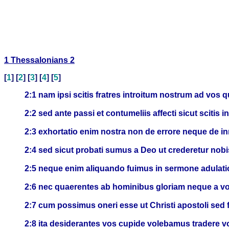
1 Thessalonians 2
[
1
] [
2
] [
3
] [
4
] [
5
]
2:1 nam ipsi scitis fratres introitum nostrum ad vos q
2:2 sed ante passi et contumeliis affecti sicut scitis
2:3 exhortatio enim nostra non de errore neque de i
2:4 sed sicut probati sumus a Deo ut crederetur nob
2:5 neque enim aliquando fuimus in sermone adulation
2:6 nec quaerentes ab hominibus gloriam neque a vo
2:7 cum possimus oneri esse ut Christi apostoli sed 
2:8 ita desiderantes vos cupide volebamus tradere v