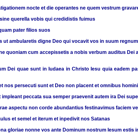
fatigationem nocte et die operantes ne quem vestrum grava
sine querella vobis qui credidistis fuimus
uam pater filios suos
us ut ambularetis digne Deo qui vocavit vos in suum regnum
ione quoniam cum accepissetis a nobis verbum auditus Dei 
rum Dei quae sunt in Iudaea in Christo Iesu quia eadem pass
et nos persecuti sunt et Deo non placent et omnibus homin
ut impleant peccata sua semper praevenit autem ira Dei super
horae aspectu non corde abundantius festinavimus faciem v
us et semel et iterum et inpedivit nos Satanas
ona gloriae nonne vos ante Dominum nostrum Iesum estis i