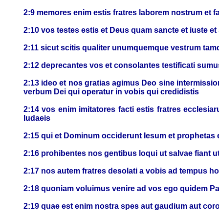
2:9 memores enim estis fratres laborem nostrum et 
2:10 vos testes estis et Deus quam sancte et iuste et 
2:11 sicut scitis qualiter unumquemque vestrum tamq
2:12 deprecantes vos et consolantes testificati sum
2:13 ideo et nos gratias agimus Deo sine intermiss
verbum Dei qui operatur in vobis qui credidistis
2:14 vos enim imitatores facti estis fratres ecclesia
Iudaeis
2:15 qui et Dominum occiderunt Iesum et prophetas 
2:16 prohibentes nos gentibus loqui ut salvae fiant 
2:17 nos autem fratres desolati a vobis ad tempus 
2:18 quoniam voluimus venire ad vos ego quidem Paul
2:19 quae est enim nostra spes aut gaudium aut cor