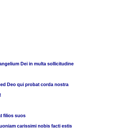
angelium Dei in multa sollicitudine
sed Deo qui probat corda nostra
t
 filios suos
oniam carissimi nobis facti estis