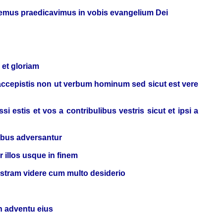
remus praedicavimus in vobis evangelium Dei
 et gloriam
accepistis non ut verbum hominum sed sicut est vere
i estis et vos a contribulibus vestris sicut et ipsi a
ibus adversantur
 illos usque in finem
estram videre cum multo desiderio
n adventu eius