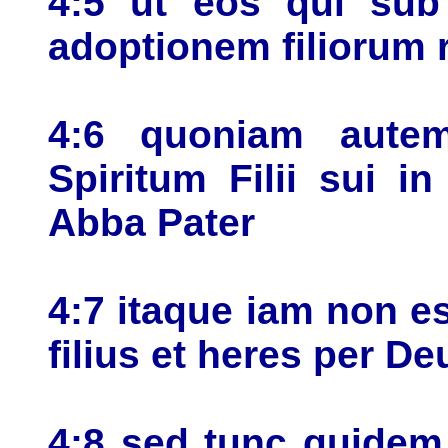
4:5 ut eos qui sub 
adoptionem filiorum
4:6 quoniam autem 
Spiritum Filii sui 
Abba Pater
4:7 itaque iam non es
filius et heres per D
4:8 sed tunc quidem