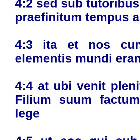
4:2 sed sub tutoribus
praefinitum tempus a
4:3 ita et nos cu
elementis mundi era
4:4 at ubi venit ple
Filium suum factum
lege