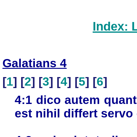
Index: 
Galatians 4
[
1
] [
2
] [
3
] [
4
] [
5
] [
6
]
4:1 dico autem quan
est nihil differt ser