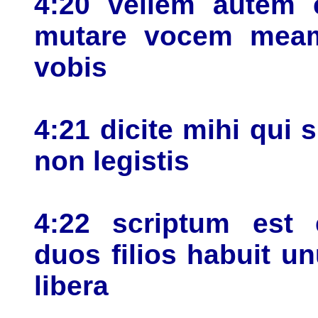
4:20 vellem autem
mutare vocem meam
vobis
4:21 dicite mihi qui 
non legistis
4:22 scriptum est
duos filios habuit u
libera