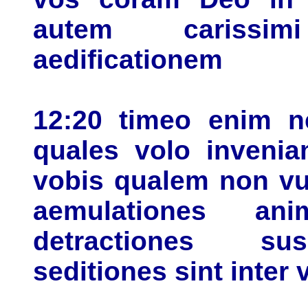
autem carissim
aedificationem
12:20 timeo enim n
quales volo invenia
vobis qualem non vul
aemulationes anim
detractiones susu
seditiones sint inter 