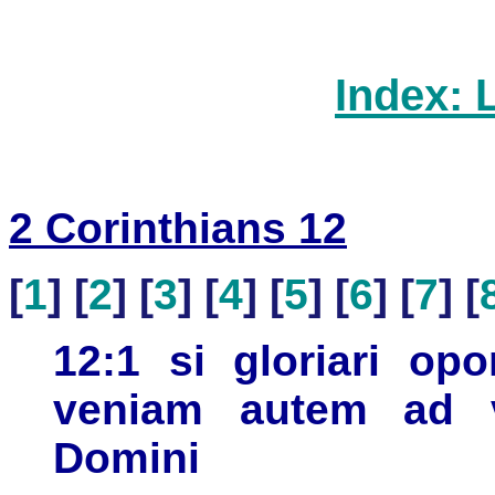
Index: 
2 Corinthians 12
[
1
] [
2
] [
3
] [
4
] [
5
] [
6
] [
7
] [
12:1 si gloriari op
veniam autem ad vi
Domini