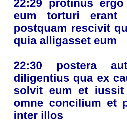
22:29 protinus ergo
eum torturi erant 
postquam rescivit qu
quia alligasset eum
22:30 postera au
diligentius qua ex c
solvit eum et iussi
omne concilium et p
inter illos