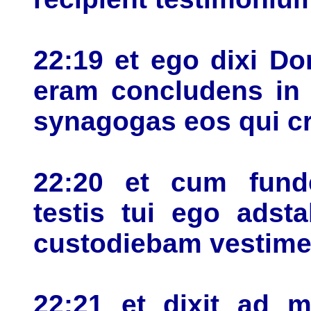
22:19 et ego dixi Do
eram concludens in 
synagogas eos qui cr
22:20 et cum funde
testis tui ego adst
custodiebam vestimen
22:21 et dixit ad 