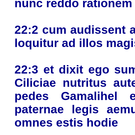
nunc reddo rationem
22:2 cum audissent 
loquitur ad illos magi
22:3 et dixit ego su
Ciliciae nutritus au
pedes Gamalihel er
paternae legis aemu
omnes estis hodie