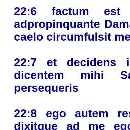
22:6 factum es
adpropinquante Dama
caelo circumfulsit m
22:7 et decidens 
dicentem mihi 
persequeris
22:8 ego autem re
dixitque ad me eg