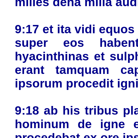
milies dena milia a
9:17 et ita vidi equos
super eos habent
hyacinthinas et sul
erant tamquam ca
ipsorum procedit igni
9:18 ab his tribus pl
hominum de igne e
procedebat ex ore i