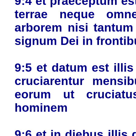
9:4 et praeceptum est
terrae neque omn
arborem nisi tantum
signum Dei in fronti
9:5 et datum est illi
cruciarentur mensib
eorum ut cruciatu
hominem
9:6 et in diebus ill