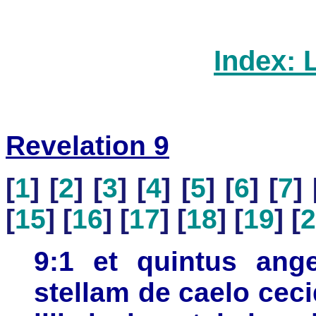
Index: 
Revelation 9
[
1
] [
2
] [
3
] [
4
] [
5
] [
6
] [
7
] 
[
15
] [
16
] [
17
] [
18
] [
19
] [
2
9:1 et quintus ange
stellam de caelo ceci