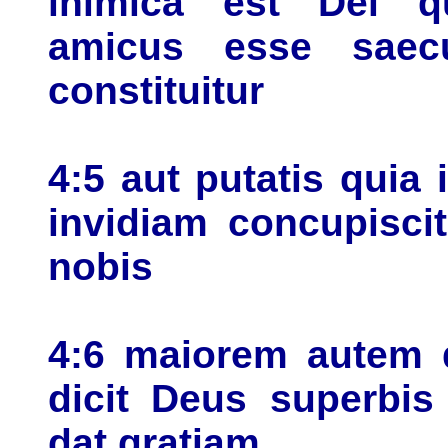
inimica est Dei q
amicus esse saecu
constituitur
4:5 aut putatis quia 
invidiam concupiscit
nobis
4:6 maiorem autem d
dicit Deus superbis
dat gratiam