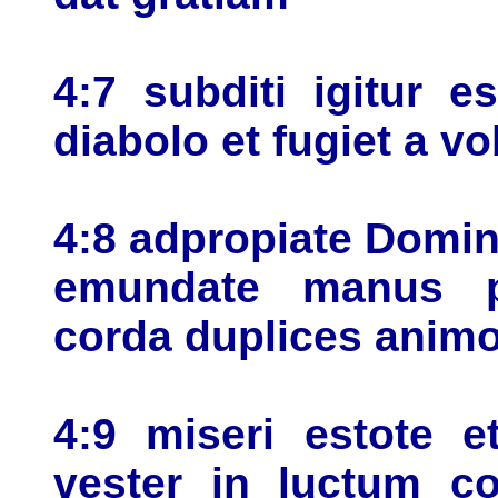
4:7 subditi igitur e
diabolo et fugiet a vo
4:8 adpropiate Domin
emundate manus pe
corda duplices anim
4:9 miseri estote e
vester in luctum co