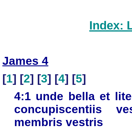
Index: 
James 4
[
1
] [
2
] [
3
] [
4
] [
5
]
4:1 unde bella et li
concupiscentiis ve
membris vestris