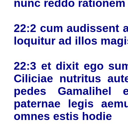
nunc reddo rationem
22:2 cum audissent 
loquitur ad illos magi
22:3 et dixit ego su
Ciliciae nutritus au
pedes Gamalihel er
paternae legis aemu
omnes estis hodie