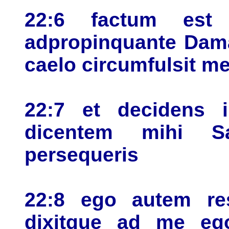
22:6 factum es
adpropinquante Dama
caelo circumfulsit m
22:7 et decidens 
dicentem mihi 
persequeris
22:8 ego autem re
dixitque ad me eg