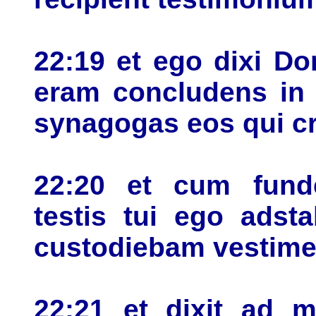
22:19 et ego dixi Do
eram concludens in 
synagogas eos qui cr
22:20 et cum funde
testis tui ego adst
custodiebam vestimen
22:21 et dixit ad 