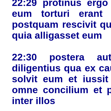
22:29 protinus ergo
eum torturi erant 
postquam rescivit qu
quia alligasset eum
22:30 postera au
diligentius qua ex c
solvit eum et iussi
omne concilium et p
inter illos