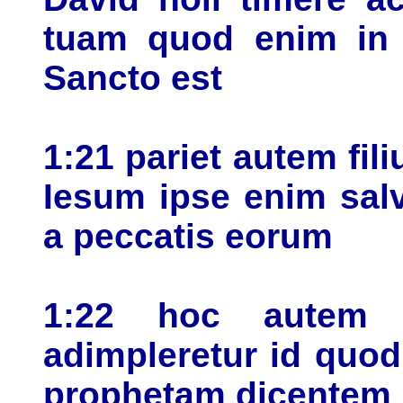
tuam quod enim in 
Sancto est
1:21 pariet autem fi
Iesum ipse enim sal
a peccatis eorum
1:22 hoc autem 
adimpleretur id quo
prophetam dicentem