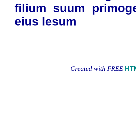
filium suum primog
eius Iesum
Created with FREE
HT