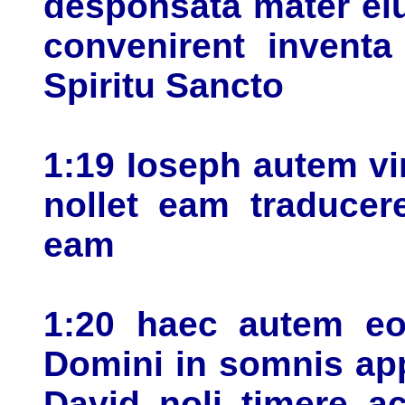
desponsata mater ei
convenirent inventa
Spiritu Sancto
1:19 Ioseph autem vi
nollet eam traducere
eam
1:20 haec autem eo
Domini in somnis appa
David noli timere a